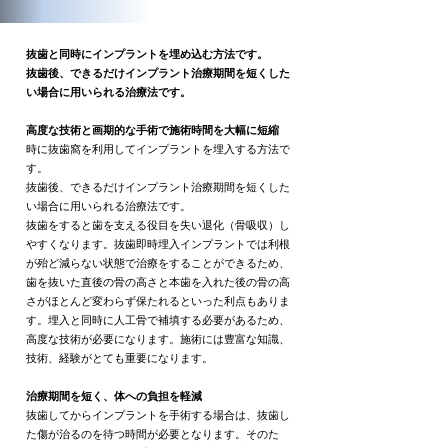
抜歯と同時にインプラントを埋め込む方法です。
抜歯後、できるだけインプラント治療期間を短くした
い場合に用いられる治療法です。
高度な技術と画期的な手術で施術時間を大幅に短縮
時に抜歯窩を利用してインプラントを埋入する方法で
す。
抜歯後、できるだけインプラント治療期間を短くした
い場合に用いられる治療法です。
抜歯をすると歯を支える役目を失い退化（骨吸収）し
やすくなります。抜歯即時埋入インプラントでは利根
が殆ど減らない状態で治療をすることができるため、
歯を抜いた直後の骨の高さと本歯を入れた後の骨の高
さがほとんど変わらず保たれるといった利点もありま
す。埋入と同時に人工骨で補填する必要があるため、
高度な技術が必要になります。施術には豊富な知識、
技術、経験がとても重要になります。
治療期間を短く、体への負担を軽減
抜歯してからインプラントを手術する場合は、抜歯し
た傷が治るのを待つ時間が必要となります。そのた