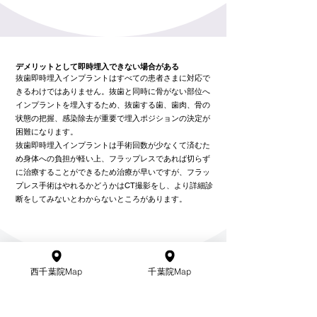
デメリットとして即時埋入できない場合がある
抜歯即時埋入インプラントはすべての患者さまに対応で
きるわけではありません。抜歯と同時に骨がない部位へ
インプラントを埋入するため、抜歯する歯、歯肉、骨の
状態の把握、感染除去が重要で埋入ポジションの決定が
困難になります。
抜歯即時埋入インプラントは手術回数が少なくて済むた
め身体への負担が軽い上、フラップレスであれば切らず
に治療することができるため治療が早いですが、フラッ
プレス手術はやれるかどうかはCT撮影をし、より詳細診
断をしてみないとわからないところがあります。
西千葉院Map
千葉院Map
西千葉院