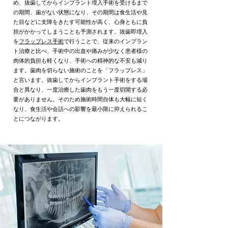
め、抜歯してからインプラント埋入手術を受けるまで
の期間、歯がない状態になり、その期間は食生活や見
た目などに支障をきたす可能性が高く、心身ともに負
担がかかってしまうことも予測されます。抜歯即埋入
を
フラップレス手術
で行うことで、従来のインプラン
ト治療と比べ、手術中の出血や痛みが少なく患者様の
肉体的負担も軽くなり、手術への精神的な不安も減り
ます。歯肉を切らない施術のことを「フラップレス」
と言います。抜歯してからインプラント手術をする場
合と異なり、一度治療した歯肉をもう一度切開する必
要がありません。そのため施術時間自体も​大幅に短く
なり、食生活や会話への影響を最小限に抑えられるこ
とにつながります。