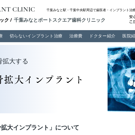
NT CLINIC
千葉みなと駅・千葉中央駅周辺で歯医者・インプラント治
安
ク /
千葉みなと​ポートスクエア歯科クリニック
こ
療
切らないインプラント治療
治療費
ドクター紹介
医院
骨拡大する
骨拡大インプラント
骨拡大インプラント」について