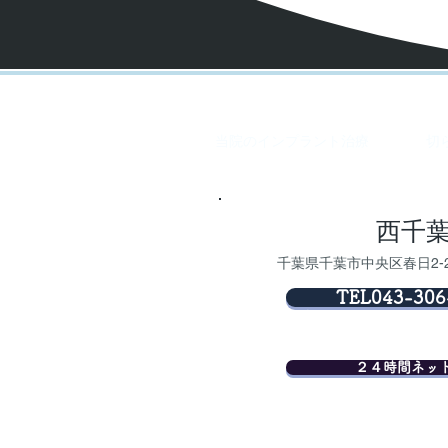
当院のインプラント治療
切
西千
​千葉県千葉市中央区春日2-
TEL043-306
２４時間ネッ