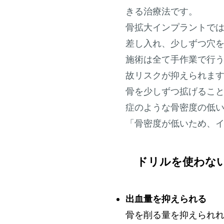
きる治療法です。
骨拡大インプラントで
差し入れ、少しずつ穴
施術は全て手作業で行
故リスクが抑えられま
骨を少しずつ拡げるこ
症のような骨密度の低
「骨密度が低いため、
ドリルを使わな
出血量を抑
え
られる
骨を削る量を抑えられ